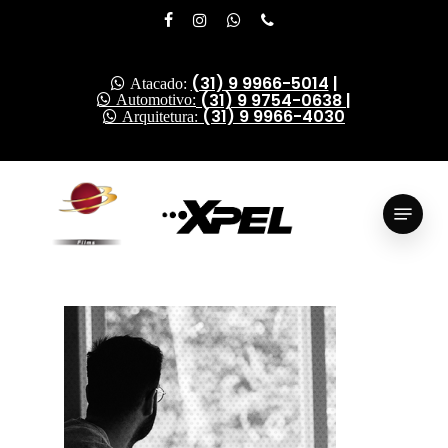
Skip
facebook
instagram
whatsapp
phone
to
Close
main
(31) 9 9966-5014
|
Atacado:
Menu
content
(31) 9 9754-0638
|
Automotivo:
(31) 9 9966-4030
Arquitetura:
Menu