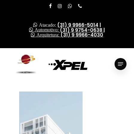
Skip
facebook
instagram
whatsapp
phone
to
Close
main
(31) 9 9966-5014
|
Atacado:
Menu
content
(31) 9 9754-0638
|
Automotivo:
(31) 9 9966-4030
Arquitetura:
Menu